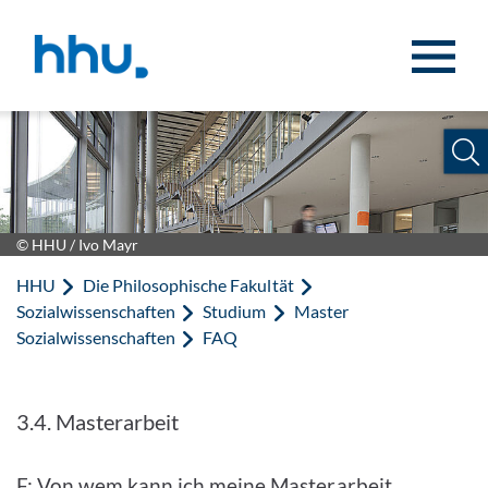
Zum Inhalt springen
Zur Suche springen
© HHU / Ivo Mayr
HHU
Die Philosophische Fakultät
Sozialwissenschaften
Studium
Master
Sozialwissenschaften
FAQ
3.4. Masterarbeit
F: Von wem kann ich meine Masterarbeit