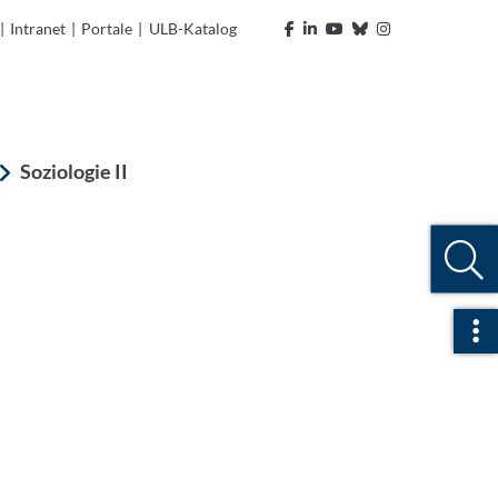
|
Intranet
|
Portale
|
ULB-Katalog
Soziologie II
Sch