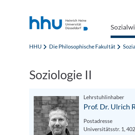
Zum Inhalt springen
Zur Suche springen
Sozialw
HHU
Die Philosophische Fakultät
Sozi
Soziologie II
Lehrstuhlinhaber
Prof. Dr. Ulrich 
Postadresse
Universitätsstr. 1, 4