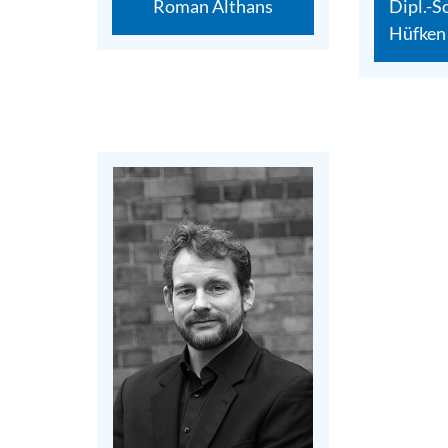
Roman Althans
Dipl.-S
Hüfken