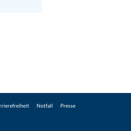
: Per E-Mail kontaktieren
rierefreiheit
Notfall
Presse