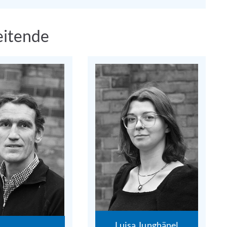
eitende
Luisa Junghänel