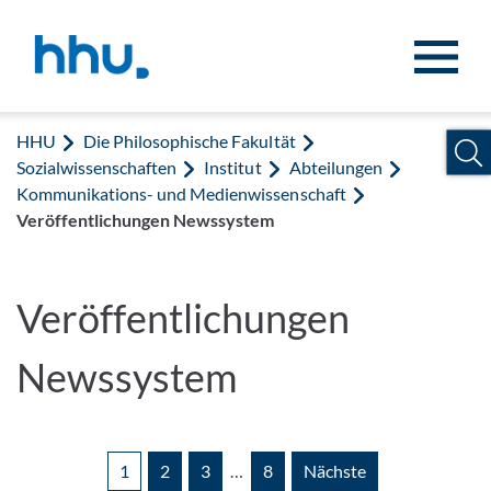
Zum Inhalt springen
Zur Suche springen
HHU
Die Philosophische Fakultät
Sozialwissenschaften
Institut
Abteilungen
Kommunikations- und Medienwissenschaft
Veröffentlichungen Newssystem
Veröffentlichungen
Newssystem
1
2
3
…
8
Nächste