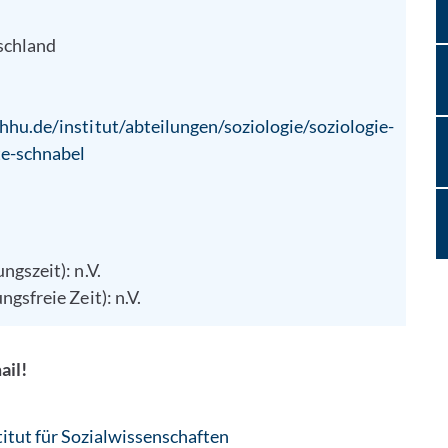
schland
hu.de/institut/abteilungen/soziologie/soziologie-
te-schnabel
gszeit): n.V.
gsfreie Zeit): n.V.
ail!
: Per E-Mail kontaktieren
itut für Sozialwissenschaften