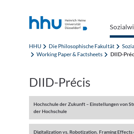
Zum Inhalt springen
Zur Suche springen
Sozialw
HHU
Die Philosophische Fakultät
Sozi
Working Paper & Factsheets
DIID-Préc
DIID-Précis
Hochschule der Zukunft – Einstellungen von St
der Hochschule
Digitalization vs. Robotization. Framing Effects