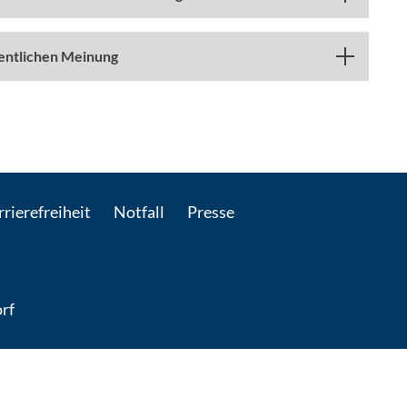
fentlichen Meinung
: Per E-Mail kontaktieren
rierefreiheit
Notfall
Presse
rf