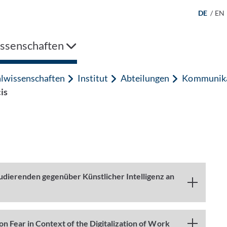
DE
/
EN
issenschaften
alwissenschaften
Institut
Abteilungen
Kommunika
is
udierenden gegenüber Künstlicher Intelligenz an
 on Fear in Context of the Digitalization of Work