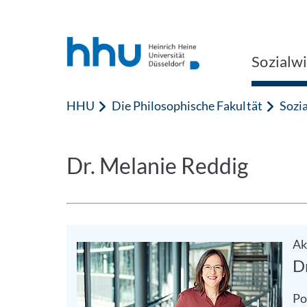
Zum Inhalt springen
Zur Suche springen
Sozialw
HHU
Die Philosophische Fakultät
Sozi
Dr. Melanie Reddig
Ak
D
Po