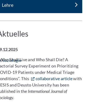
Lehre
Aktuelles
9.12.2025
Who Shall Live and Who Shall Die? A
/soziologie-
actorial Survey Experiment on Prioritizing
OVID-19 Patients under Medical Triage
onditions”. This
collaborative article
with
ESIS and Deusto University has been
ublished in the
International Journal of
ociology.