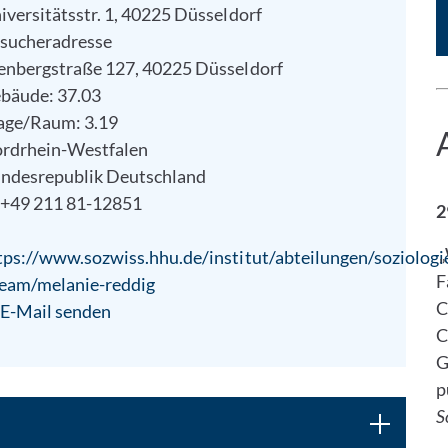
iversitätsstr. 1, 40225 Düsseldorf
sucheradresse
enbergstraße 127, 40225 Düsseldorf
bäude: 37.03
age/Raum: 3.19
rdrhein-Westfalen
ndesrepublik Deutschland
+49 211 81-12851
2
„
tps://www.sozwiss.hhu.de/institut/abteilungen/soziologie
F
team/melanie-reddig
C
E-Mail senden
C
G
p
S