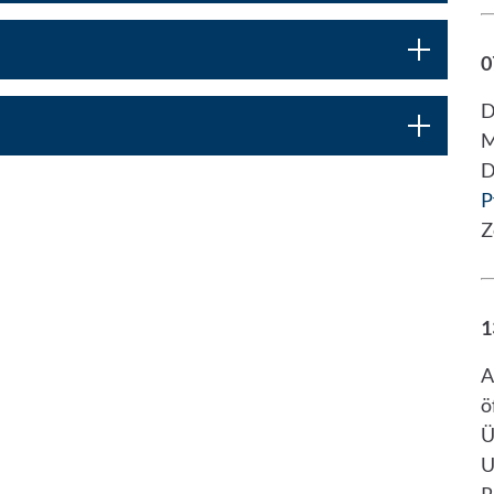
0
D
M
D
P
Z
1
A
ö
Ü
U