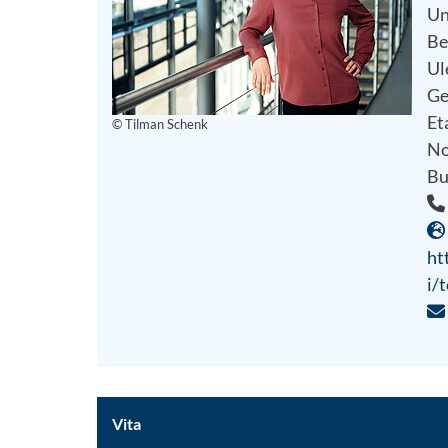
Un
Be
Ul
Ge
Et
© Tilman Schenk
No
Bu
ht
i/
Vita