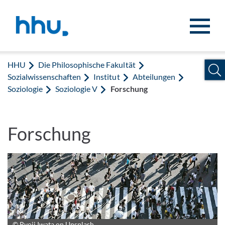
Zum Inhalt springen
Zur Suche springen
HHU
Die Philosophische Fakultät
Sozialwissenschaften
Institut
Abteilungen
Soziologie
Soziologie V
Forschung
Forschung
© Ryoji Iwata on Unsplash