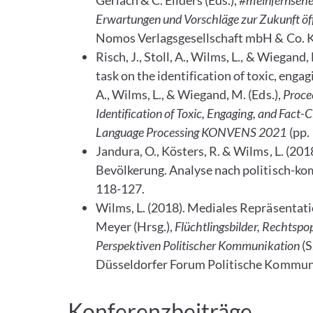
Gerlach & C. Eilders (Eds.),
#meinfernsehe
Erwartungen und Vorschläge zur Zukunft öf
Nomos Verlagsgesellschaft mbH & Co. 
Risch, J., Stoll, A., Wilms, L., & Wiega
task on the identification of toxic, engag
A., Wilms, L., & Wiegand, M. (Eds.),
Proce
Identification of Toxic, Engaging, and Fac
Language Processing KONVENS 2021
(pp.
Jandura, O., Kösters, R. & Wilms, L. (20
Bevölkerung. Analyse nach politisch-k
118-127.
Wilms, L. (2018). Mediales Repräsentatio
Meyer (Hrsg.),
Flüchtlingsbilder, Rechtspo
Perspektiven Politischer Kommunikation
(S
Düsseldorfer Forum Politische Kommuni
Konferenzbeiträge