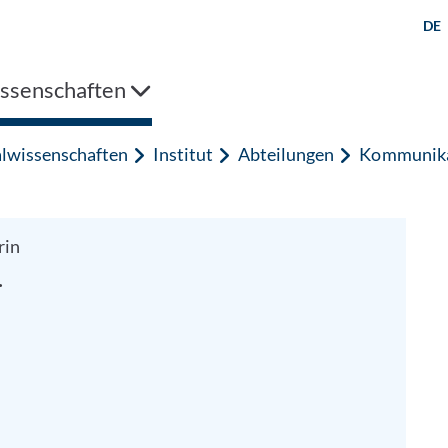
DE
issenschaften
alwissenschaften
Institut
Abteilungen
Kommunika
rin
.