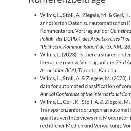
Wilms, L., Stoll, A., Ziegele, M. & Gerl,
annotierten Daten zur automatischen Kla
Kommentaren. Vortrag auf der
Gemeins
Politik” der DGPUK, des Arbeitskreises “P
“Politische Kommunikation” der SGKM
,, 2
Wilms, L. (2023). Is there a shared unde
literature review. Vortrag auf der
73rd An
Association (ICA)
, Toronto, Kanada.
Wilms, L., Stoll, A. & Ziegele, M. (2023
data for automated classification of con
Annual Conference of the International Co
Wilms, L., Gerl, K., Stoll, A. & Ziegele,
Transparenzanforderungen an automatis
qualitativen Interviews mit Moderator:
rechtlicher Medien und Verwaltung. Vor