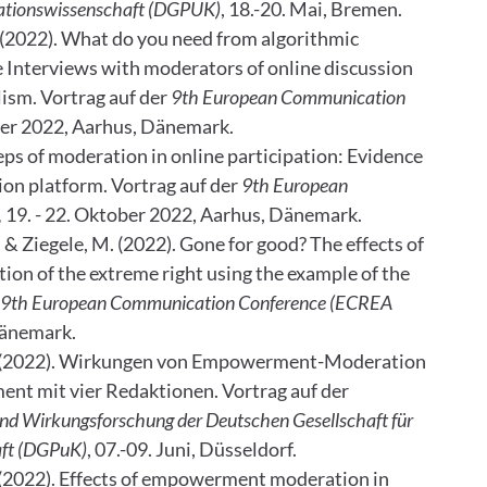
kationswissenschaft (DGPUK)
, 18.-20. Mai, Bremen.
 M. (2022). What do you need from algorithmic
 Interviews with moderators of online discussion
lism. Vortrag auf der
9th European Communication
ber 2022, Aarhus, Dänemark.
eps of moderation in online participation: Evidence
ion platform. Vortrag auf der
9th European
,
19. - 22. Oktober 2022, Aarhus, Dänemark.
, & Ziegele, M. (2022). Gone for good? The effects of
on of the extreme right using the example of the
9th European Communication Conference (ECREA
Dänemark.
 M. (2022). Wirkungen von Empowerment-Moderation
ent mit vier Redaktionen. Vortrag auf der
nd Wirkungsforschung der Deutschen Gesellschaft für
aft (DGPuK)
, 07.-09. Juni, Düsseldorf.
M. (2022). Effects of empowerment moderation in