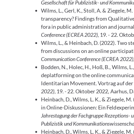
Gesellschaft für Publizistik- und Kommuni
Wilms, L., Gerl, K., Stoll, A. & Ziegele,
transparency? Findings from Qualitative
fora in public administration and journa
Conference (ECREA 2022),
19. - 22. Okto
Wilms, L., & Heinbach, D. (2022). Two st
from discussions on an online participat
Communication Conference (ECREA 2022)
Bodden, N., Holec, H., Hoß, B., Wilms, L.
deplatforming on the online communicati
Identitarian Movement. Vortrag auf der
2022)
, 19. - 22. Oktober 2022, Aarhus, 
Heinbach, D., Wilms, L. K., & Ziegele,
in Online-Diskussionen: Ein Feldexperim
Jahrestagung der Fachgruppe Rezeptions- u
Publizistik und Kommunikationswissensch
Heinbach, D., Wilms, L. K., & Ziegele, 