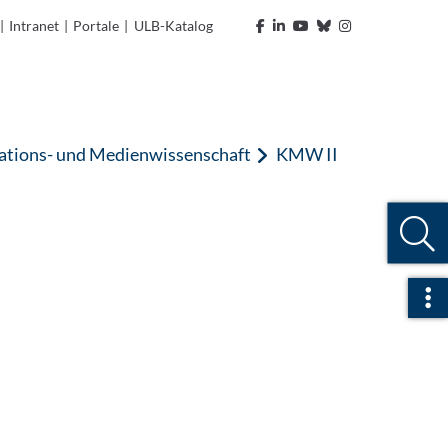
|
Intranet
|
Portale
|
ULB-Katalog
tions- und Medienwissenschaft
KMW II
Sch