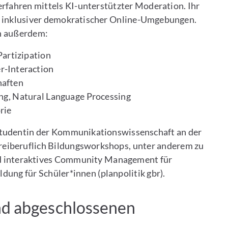
rfahren mittels KI-unterstützter Moderation. Ihr
n inklusiver demokratischer Online-Umgebungen.
n außerdem:
Partizipation
r-Interaction
haften
ng, Natural Language Processing
rie
studentin der Kommunikationswissenschaft an der
freiberuflich Bildungsworkshops, unter anderem zu
interaktives Community Management für
ung für Schüler*innen (planpolitik gbr).
und abgeschlossenen