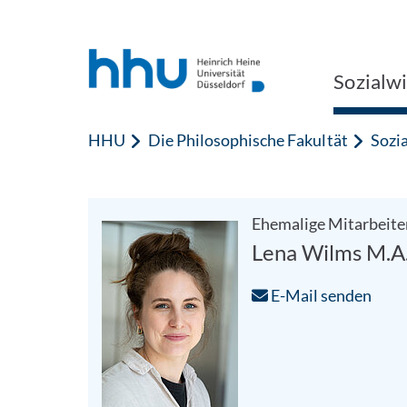
Zum Inhalt springen
Zur Suche springen
Sozialw
HHU
Die Philosophische Fakultät
Sozi
Ehemalige Mitarbeite
Lena Wilms M.A
E-Mail senden