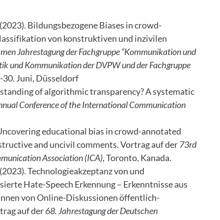
 K. (2023). Bildungsbezogene Biases in crowd-
ssifikation von konstruktiven und inzivilen
amen
Jahrestagung der Fachgruppe “Kommunikation und
olitik und Kommunikation der DVPW und der Fachgruppe
8.-30. Juni, Düsseldorf
rstanding of algorithmic transparency? A systematic
nual Conference of the International Communication
). Uncovering educational bias in crowd-annotated
structive and uncivil comments. Vortrag auf der
73rd
mmunication Association (ICA)
, Toronto, Kanada.
 M. (2023). Technologieakzeptanz von und
ierte Hate-Speech Erkennung – Erkenntnisse aus
innen von Online-Diskussionen öffentlich-
trag auf der
68. Jahrestagung der Deutschen