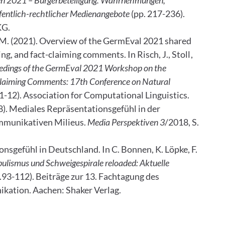
n 2021 – Bürgerbeteiligung: Wahrnehmungen,
fentlich-rechtlicher Medienangebote
(pp. 217-236).
KG.
nd, M. (2021). Overview of the GermEval 2021 shared
ing, and fact-claiming comments. In Risch, J., Stoll,
edings of the GermEval 2021 Workshop on the
t-Claiming Comments: 17th Conference on Natural
 1-12). Association for Computational Linguistics.
18). Mediales Repräsentationsgefühl in der
ommunikativen Milieus.
Media Perspektiven 3
/2018, S.
nsgefühl in Deutschland. In C. Bonnen, K. Löpke, F.
pulismus und Schweigespirale reloaded: Aktuelle
.93-112). Beiträge zur 13. Fachtagung des
kation. Aachen: Shaker Verlag.