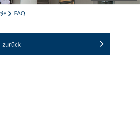
gie
FAQ
zurück