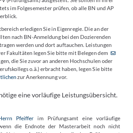
V (Prüfungsamt) ausgestellt. Sie sollten in Ihrer
tets im Folgesemester prüfen, ob alle BN und AP
erblick.
ereich erledigen Sie in Eigenregie. Die an der
ollten nach BN-Anmeldung bei den Dozierenden
rtragen werden und dort auftauchen. Leistungen
r Fakultäten legen Sie bitte mit Belegen dem
gen, die Sie zuvor an anderen Hochschulen oder
rufskollegs o.ä.) erbracht haben, legen Sie bitte
tlichen
zur Anerkennung vor.
ötige eine vorläufige Leistungsübersicht.
Herrn Pfeiffer
im Prüfungsamt eine vorläufige
 wenn die Endnote der Masterarbeit noch nicht