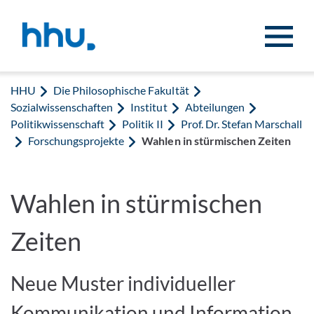
Zum Inhalt springen
Zur Suche springen
HHU
Die Philosophische Fakultät
Sozialwissenschaften
Institut
Abteilungen
Politikwissenschaft
Politik II
Prof. Dr. Stefan Marschall
Forschungsprojekte
Wahlen in stürmischen Zeiten
Wahlen in stürmischen
Zeiten
Neue Muster individueller
Kommunikation und Information