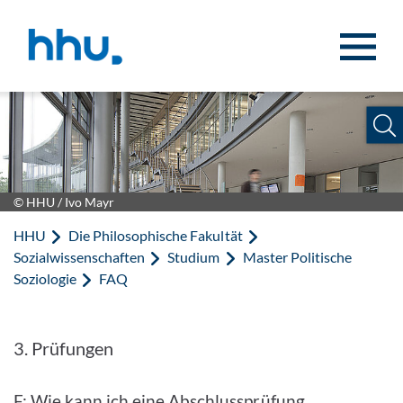
Zum Inhalt springen
Zur Suche springen
© HHU / Ivo Mayr
HHU
Die Philosophische Fakultät
Sozialwissenschaften
Studium
Master Politische
Soziologie
FAQ
3. Prüfungen
F: Wie kann ich eine Abschlussprüfung