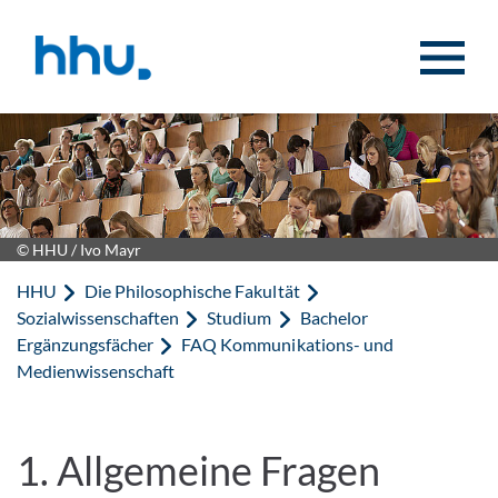
Zum Inhalt springen
Zur Suche springen
© HHU / Ivo Mayr
HHU
Die Philosophische Fakultät
Sozialwissenschaften
Studium
Bachelor
Ergänzungsfächer
FAQ Kommunikations- und
Medienwissenschaft
1. Allgemeine Fragen