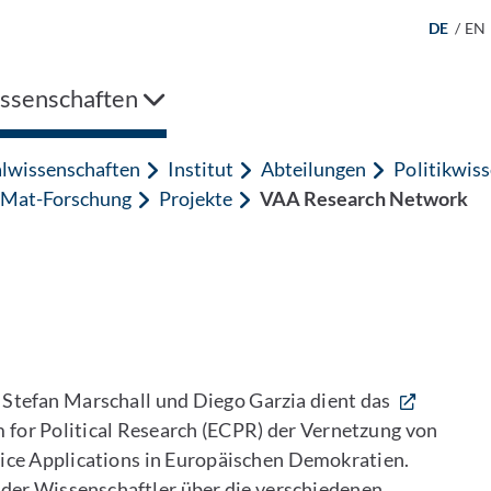
DE
/
EN
issenschaften
alwissenschaften
Institut
Abteilungen
Politikwis
Mat-Forschung
Projekte
VAA Research Network
 Stefan Marschall und Diego Garzia dient das
for Political Research (ECPR) der Vernetzung von
ice Applications in Europäischen Demokratien.
 der Wissenschaftler über die verschiedenen