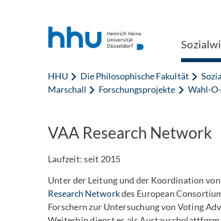
Zum Inhalt springen
Zur Suche springen
Sozialw
HHU
Die Philosophische Fakultät
Sozi
Marschall
Forschungsprojekte
Wahl-O-
VAA Research Network
Laufzeit: seit 2015
Unter der Leitung und der Koordination von
Research Network
des European Consortium 
Forschern zur Untersuchung von Voting Adv
Weiterhin dienst es als Austauschplattform