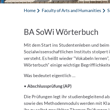
Home
Faculty of Arts and Humanities
S
BA SoWi Wörterbuch
Mit dem Start ins Studentenleben und beim 
Sozialwissenschaftlichen Instituts stolpert ih
versteht. Es heißt wieder “Vokabeln lernen”
Wörterbuch” einige wichtige Begrifflichkeit
Was bedeutet eigentlich …
•
Abschlussprüfung (AP)
Die Prüfungen legt ihr studienbegleitend 
sowie des Methodenmoduls werden mit Kla
ihr zu selbst gewählten Themen Prüfungen i