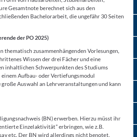
ure Gesamtnote berechnet sich aus den
hließenden Bachelorarbeit, die ungefähr 30 Seiten
erende der PO 2025)
r in thematisch zusammenhängenden Vorlesungen,
rittenes Wissen der drei Fächer und eine
den inhaltlichen Schwerpunkten des Studiums
ls einem Aufbau- oder Vertiefungsmodul
e große Auswahl an Lehrveranstaltungen und kann
eiligungsnachweis (BN) erwerben. Hierzu müsst ihr
ierte Einzelaktivität” erbringen, wie z.B.
say etc. Der BN wird allerdings nicht benotet.