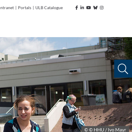
Intranet
|
Portals
|
ULB Catalogue
© © HHU / Ivo Mayr