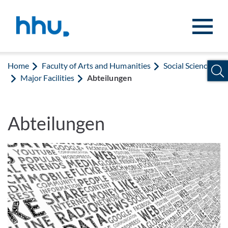
Jump to content
Jump to search
Home
Faculty of Arts and Humanities
Social Sciences
Major Facilities
Abteilungen
Abteilungen