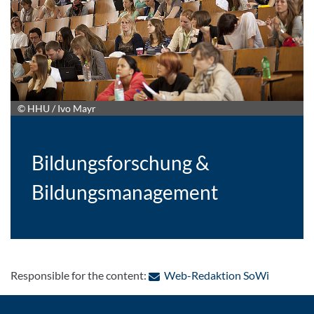
© HHU / Ivo Mayr
Bildungsforschung &
Bildungsmanagement
: Contact
Responsible for the content:
Web-Redaktion SoWi