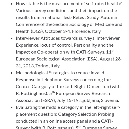
How stable is the measurement of self-rated health?
Various survey conditions and their impact on the
results from a national Test-Retest Study. Autumn
Conference of the Section Sociology of Medicine and
Health (DGS), October 3-4, Florence, Italy.
Interviewer Attitudes towards surveys, Interviewer
Experience, locus of control, Personality and the
th
Impact on Co-operation with CATI-Surveys. 11
European Sociological Association (ESA), August 28-
31, 2013, Torino, Italy.
Methodological Strategies to reduce invalid
Response in Telephone Surveys concerning the
Center-Category of the Left-Right-Dimension (with
th
B. Rottinghaus). 5
European Survey Research
Association (ESRA), July 15-19, Ljubljana, Slovenia.
Evaluating the middle category in the left-right self-
placement question: Category Selection Probing
conducted in an online access panel and a CATI-
th
Survey (with B. Rottinghaus). 5
European Survey