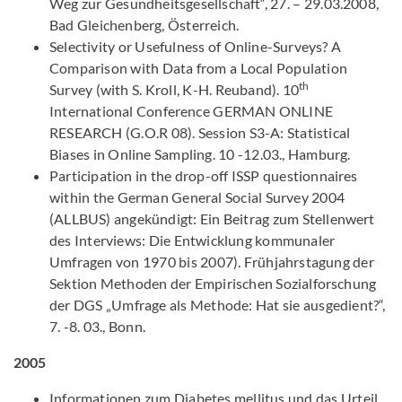
Weg zur Gesundheitsgesellschaft“, 27. – 29.03.2008,
Bad Gleichenberg, Österreich.
Selectivity or Usefulness of Online-Surveys? A
Comparison with Data from a Local Population
th
Survey (with S. Kroll, K-H. Reuband). 10
International Conference GERMAN ONLINE
RESEARCH (G.O.R 08). Session S3-A: Statistical
Biases in Online Sampling. 10 -12.03., Hamburg.
Participation in the drop-off ISSP questionnaires
within the German General Social Survey 2004
(ALLBUS) angekündigt: Ein Beitrag zum Stellenwert
des Interviews: Die Entwicklung kommunaler
Umfragen von 1970 bis 2007). Frühjahrstagung der
Sektion Methoden der Empirischen Sozialforschung
der DGS „Umfrage als Methode: Hat sie ausgedient?“,
7. -8. 03., Bonn.
2005
Informationen zum Diabetes mellitus und das Urteil