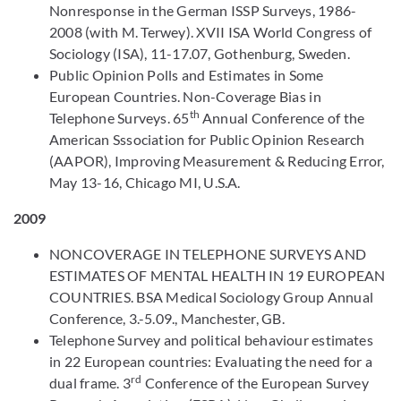
Nonresponse in the German ISSP Surveys, 1986-
2008 (with M. Terwey). XVII ISA World Congress of
Sociology (ISA), 11-17.07, Gothenburg, Sweden.
Public Opinion Polls and Estimates in Some
European Countries. Non-Coverage Bias in
th
Telephone Surveys. 65
Annual Conference of the
American Sssociation for Public Opinion Research
(AAPOR), Improving Measurement & Reducing Error,
May 13-16, Chicago MI, U.S.A.
2009
NONCOVERAGE IN TELEPHONE SURVEYS AND
ESTIMATES OF MENTAL HEALTH IN 19 EUROPEAN
COUNTRIES. BSA Medical Sociology Group Annual
Conference, 3.-5.09., Manchester, GB.
Telephone Survey and political behaviour estimates
in 22 European countries: Evaluating the need for a
rd
dual frame. 3
Conference of the European Survey