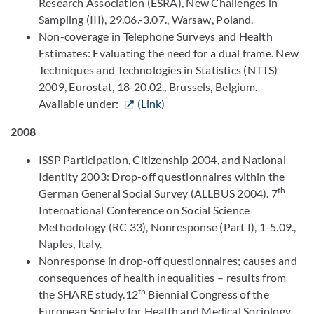
Research Association (ESRA), New Challenges in
Sampling (III), 29.06.-3.07., Warsaw, Poland.
Non-coverage in Telephone Surveys and Health
Estimates: Evaluating the need for a dual frame. New
Techniques and Technologies in Statistics (NTTS)
2009, Eurostat, 18-20.02., Brussels, Belgium.
Available under:
(Link)
2008
ISSP Participation, Citizenship 2004, and National
Identity 2003: Drop-off questionnaires within the
th
German General Social Survey (ALLBUS 2004). 7
International Conference on Social Science
Methodology (RC 33), Nonresponse (Part I), 1-5.09.,
Naples, Italy.
Nonresponse in drop-off questionnaires; causes and
consequences of health inequalities – results from
th
the SHARE study.12
Biennial Congress of the
European Society for Health and Medical Sociology.