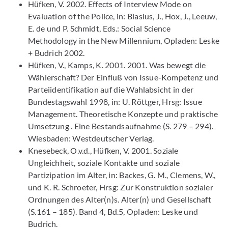
Hüfken, V. 2002. Effects of Interview Mode on
Evaluation of the Police, in: Blasius, J., Hox, J., Leeuw,
E. de und P. Schmidt, Eds.: Social Science
Methodology in the New Millennium, Opladen: Leske
+ Budrich 2002.
Hüfken, V., Kamps, K. 2001. 2001. Was bewegt die
Wählerschaft? Der Einfluß von Issue-Kompetenz und
Parteiidentifikation auf die Wahlabsicht in der
Bundestagswahl 1998, in: U. Röttger, Hrsg: Issue
Management. Theoretische Konzepte und praktische
Umsetzung . Eine Bestandsaufnahme (S. 279 – 294).
Wiesbaden: Westdeutscher Verlag.
Knesebeck, O.v.d., Hüfken, V. 2001. Soziale
Ungleichheit, soziale Kontakte und soziale
Partizipation im Alter, in: Backes, G. M., Clemens, W.,
und K. R. Schroeter, Hrsg: Zur Konstruktion sozialer
Ordnungen des Alter(n)s. Alter(n) und Gesellschaft
(S.161 – 185). Band 4, Bd.5, Opladen: Leske und
Budrich.