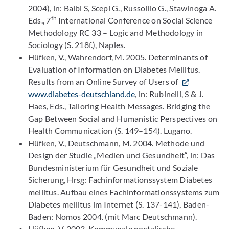
2004), in: Balbi S, Scepi G., Russoillo G., Stawinoga A.
th
Eds., 7
International Conference on Social Science
Methodology RC 33 – Logic and Methodology in
Sociology (S. 218f.), Naples.
Hüfken, V., Wahrendorf, M. 2005. Determinants of
Evaluation of Information on Diabetes Mellitus.
Results from an Online Survey of Users of
www.diabetes-deutschland.de
, in: Rubinelli, S & J.
Haes, Eds., Tailoring Health Messages. Bridging the
Gap Between Social and Humanistic Perspectives on
Health Communication (S. 149–154). Lugano.
Hüfken, V., Deutschmann, M. 2004. Methode und
Design der Studie „Medien und Gesundheit“, in: Das
Bundesministerium für Gesundheit und Soziale
Sicherung, Hrsg: Fachinformationssystem Diabetes
mellitus. Aufbau eines Fachinformationssystems zum
Diabetes mellitus im Internet (S. 137-141), Baden-
Baden: Nomos 2004. (mit Marc Deutschmann).
Hüfken, V. 2003. Kommunale postalische