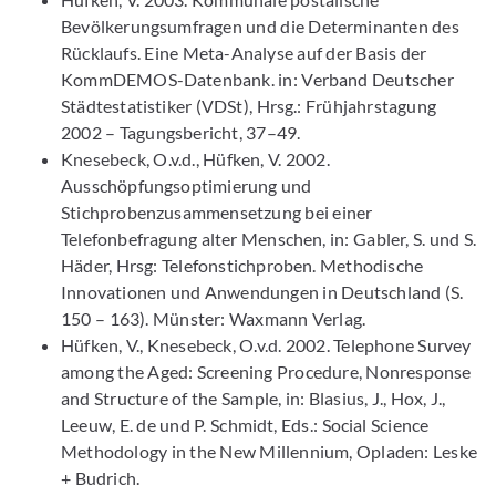
Bevölkerungsumfragen und die Determinanten des
Rücklaufs. Eine Meta-Analyse auf der Basis der
KommDEMOS-Datenbank. in: Verband Deutscher
Städtestatistiker (VDSt), Hrsg.: Frühjahrstagung
2002 – Tagungsbericht, 37–49.
Knesebeck, O.v.d., Hüfken, V. 2002.
Ausschöpfungsoptimierung und
Stichprobenzusammensetzung bei einer
Telefonbefragung alter Menschen, in: Gabler, S. und S.
Häder, Hrsg: Telefonstichproben. Methodische
Innovationen und Anwendungen in Deutschland (S.
150 – 163). Münster: Waxmann Verlag.
Hüfken, V., Knesebeck, O.v.d. 2002. Telephone Survey
among the Aged: Screening Procedure, Nonresponse
and Structure of the Sample, in: Blasius, J., Hox, J.,
Leeuw, E. de und P. Schmidt, Eds.: Social Science
Methodology in the New Millennium, Opladen: Leske
+ Budrich.