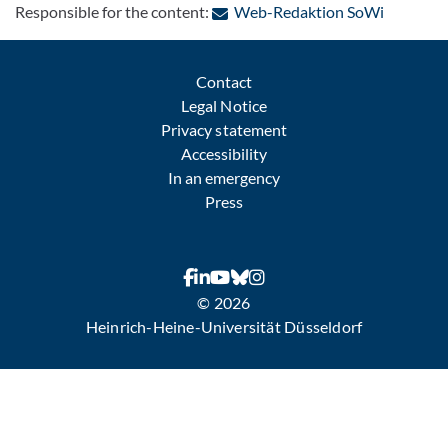
: Contact
Responsible for the content:
Web-Redaktion SoWi
Contact
Legal Notice
Privacy statement
Accessibility
In an emergency
Press
© 2026
Heinrich-Heine-Universität Düsseldorf