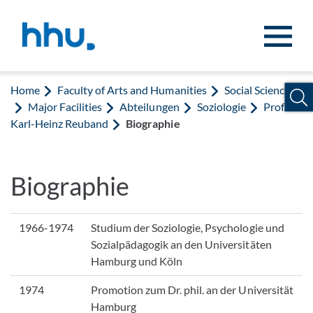
Jump to content
Jump to search
Home
Faculty of Arts and Humanities
Social Sciences
Major Facilities
Abteilungen
Soziologie
Prof. Dr.
Karl-Heinz Reuband
Biographie
Biographie
1966-1974
Studium der Soziologie, Psychologie und
Sozialpädagogik an den Universitäten
Hamburg und Köln
1974
Promotion zum Dr. phil. an der Universität
Hamburg