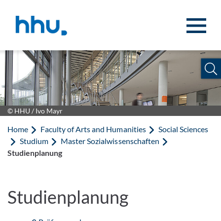
Jump to content
Jump to search
© HHU / Ivo Mayr
Home
Faculty of Arts and Humanities
Social Sciences
Studium
Master Sozialwissenschaften
Studienplanung
Studienplanung