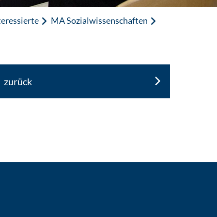
eressierte
MA Sozialwissenschaften
zurück