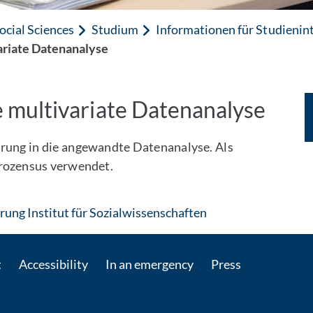
ocial Sciences
Studium
Informationen für Studienint
riate Datenanalyse
multivariate Datenanalyse
hrung in die angewandte Datenanalyse. Als
krozensus verwendet.
: Contact by e-mail
ung Institut für Sozialwissenschaften
t
Accessibility
In an emergency
Press