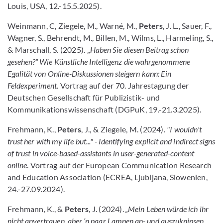
Louis, USA, 12.-15.5.2025).
Weinmann, C, Ziegele, M., Warné, M.,
Peters
, J. L., Sauer, F.,
Wagner, S., Behrendt, M., Billen, M., Wilms, L., Harmeling, S.,
& Marschall, S. (2025). „
Haben Sie diesen Beitrag schon
gesehen?“ Wie Künstliche Intelligenz die wahrgenommene
Egalität von Online-Diskussionen steigern kann: Ein
Feldexperiment
. Vortrag auf der 70. Jahrestagung der
Deutschen Gesellschaft für Publizistik- und
Kommunikationswissenschaft (DGPuK, 19.-21.3.2025).
Frehmann, K.,
Peters
, J., & Ziegele, M. (2024).
"I wouldn't
trust her with my life but..." - Identifying explicit and indirect signs
of trust in voice-based-assistants in user-generated-content
online
. Vortrag auf der European Communication Research
and Education Association (ECREA, Ljubljana, Slowenien,
24.-27.09.2024).
Frehmann, K., &
Peters
, J. (2024).
„Mein Leben würde ich ihr
nicht anvertrauen, aber ‘n paar Lampen an- und auszuknipsen,