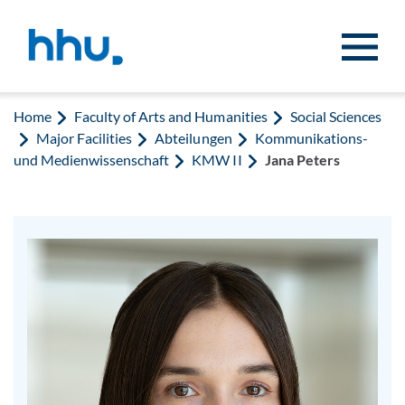
Jump to content
Jump to search
Home
Faculty of Arts and Humanities
Social Sciences
Major Facilities
Abteilungen
Kommunikations-
und Medienwissenschaft
KMW II
Jana Peters