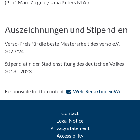
(Prof. Marc Ziegele / Jana Peters M.A.)
Auszeichnungen und Stipendien
Verso-Preis
für die beste Masterarbeit des verso e.V.
2023/24
Stipendiatin der Studienstiftung des deutschen Volkes
2018 - 2023
: Contact
Responsible for the content:
Web-Redaktion SoWi
Contact
Legal Notice
Privacy statement
Accessibility