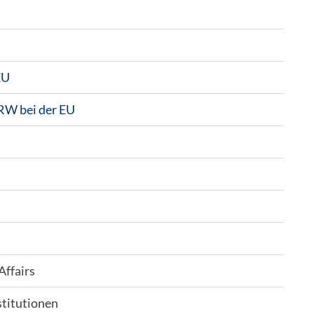
EU
NRW bei der EU
Affairs
stitutionen