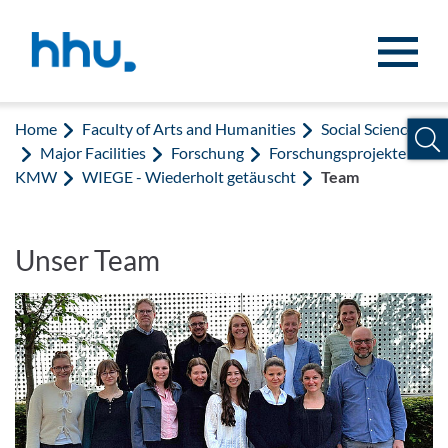
Jump to content
Jump to search
Home
Faculty of Arts and Humanities
Social Sciences
Major Facilities
Forschung
Forschungsprojekte
KMW
WIEGE - Wiederholt getäuscht
Team
Unser Team