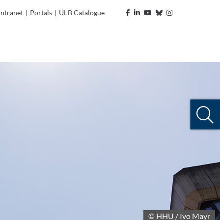
Intranet
|
Portals
|
ULB Catalogue
© HHU / Ivo Mayr