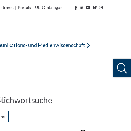
Intranet
|
Portals
|
ULB Catalogue
nikations- und Medienwissenschaft
Stichwortsuche
ext: