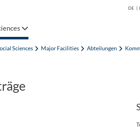
DE
|
ciences
ocial Sciences
Major Facilities
Abteilungen
Kommu
träge
T