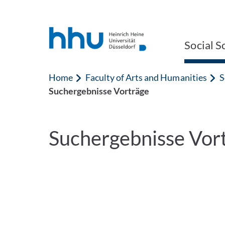
Jump to content
Jump to search
Social S
Home
Faculty of Arts and Humanities
S
Suchergebnisse Vorträge
Suchergebnisse Vor