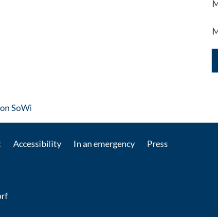
M
M
: Contact by e-mail
on SoWi
t
Accessibility
In an emergency
Press
rf