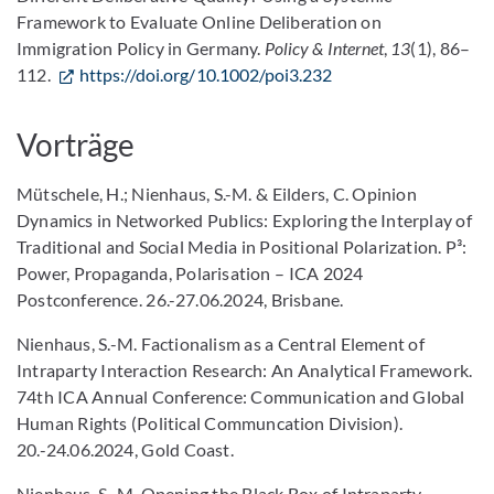
Framework to Evaluate Online Deliberation on
Immigration Policy in Germany.
Policy & Internet
,
13
(1), 86–
112.
https://doi.org/10.1002/poi3.232
Vorträge
Mütschele, H.; Nienhaus, S.-M. & Eilders, C. Opinion
Dynamics in Networked Publics: Exploring the Interplay of
Traditional and Social Media in Positional Polarization. P³:
Power, Propaganda, Polarisation – ICA 2024
Postconference. 26.-27.06.2024, Brisbane.
Nienhaus, S.-M. Factionalism as a Central Element of
Intraparty Interaction Research: An Analytical Framework.
74th ICA Annual Conference: Communication and Global
Human Rights (Political Communcation Division).
20.-24.06.2024, Gold Coast.
Nienhaus, S.-M. Opening the Black Box of Intraparty