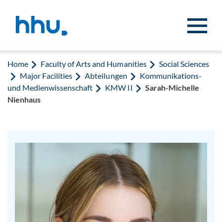
Jump to content
Jump to search
Home
Faculty of Arts and Humanities
Social Sciences
Major Facilities
Abteilungen
Kommunikations-
und Medienwissenschaft
KMW II
Sarah-Michelle
Nienhaus