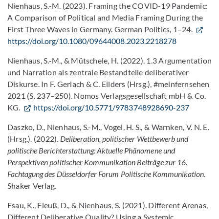
Nienhaus, S.-M. (2023). Framing the COVID-19 Pandemic:
A Comparison of Political and Media Framing During the
First Three Waves in Germany. German Politics, 1–24.
https://doi.org/10.1080/09644008.2023.2218278
Nienhaus, S.-M., & Mütschele, H. (2022). 1.3 Argumentation
und Narration als zentrale Bestandteile deliberativer
Diskurse. In F. Gerlach & C. Eilders (Hrsg.), #meinfernsehen
2021 (S. 237–250). Nomos Verlagsgesellschaft mbH & Co.
KG.
https://doi.org/10.5771/9783748928690-237
Daszko, D., Nienhaus, S.-M., Vogel, H. S., & Warnken, V. N. E.
(Hrsg.). (2022).
Deliberation, politischer Wettbewerb und
politische Berichterstattung: Aktuelle Phänomene und
Perspektiven politischer Kommunikation Beiträge zur 16.
Fachtagung des Düsseldorfer Forum Politische Kommunikation
.
Shaker Verlag.
Esau, K., Fleuß, D., & Nienhaus, S. (2021). Different Arenas,
Different Deliberative Quality? Using a Systemic