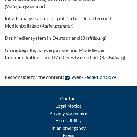
(Vertiefungsseminar)
Inhaltsanalyse aktueller politischer Debatten und
Medienbeiträge (
Aufbauseminar
)
Das Mediensystem in Deutschland (
Basisübung
)
Grundbegriffe, Schwerpunkte und Modelle der
Kommunikations- und Medienwissenschaft (
Basisübung
)
: Contact
Responsible for the content:
Web-Redaktion SoWi
Contact
Legal Notice
Privacy statement
Accessibility
In an emergency
Press