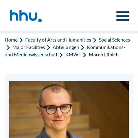
Jump to content
Jump to search
Home
Faculty of Arts and Humanities
Social Sciences
Major Facilities
Abteilungen
Kommunikations-
und Medienwissenschaft
KMW I
Marco Lünich