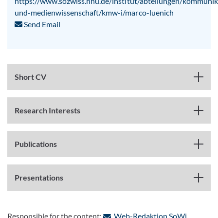
https://www.sozwiss.hhu.de/institut/abteilungen/kommunik
und-medienwissenschaft/kmw-i/marco-luenich
Send Email
Short CV
Research Interests
Publications
Presentations
: Contact
Responsible for the content:
Web-Redaktion SoWi