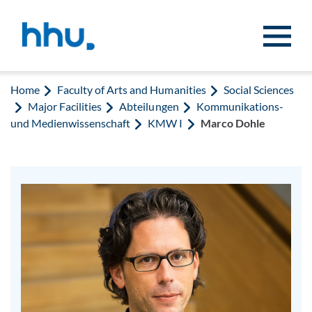
Jump to content
Jump to search
Home
Faculty of Arts and Humanities
Social Sciences
Major Facilities
Abteilungen
Kommunikations-
und Medienwissenschaft
KMW I
Marco Dohle